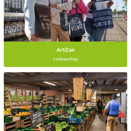
ArtiZan
cadeaushop