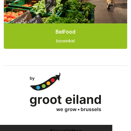
BelFood
biowinkel